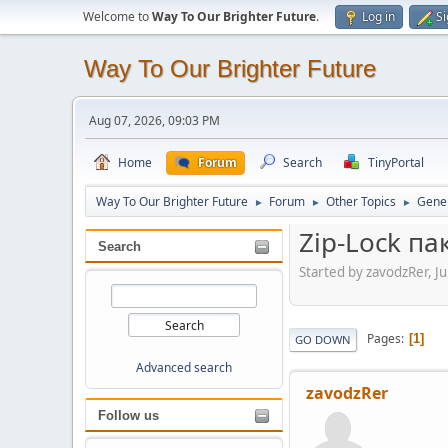
Welcome to
Way To Our Brighter Future
.
Log in
Si
Way To Our Brighter Future
Aug 07, 2026, 09:03 PM
Home
Forum
Search
TinyPortal
Way To Our Brighter Future
Forum
Other Topics
Gener
►
►
►
Zip-Lock па
Search
Started by zavodzRer, J
Pages
1
GO DOWN
Advanced search
zavodzRer
Follow us