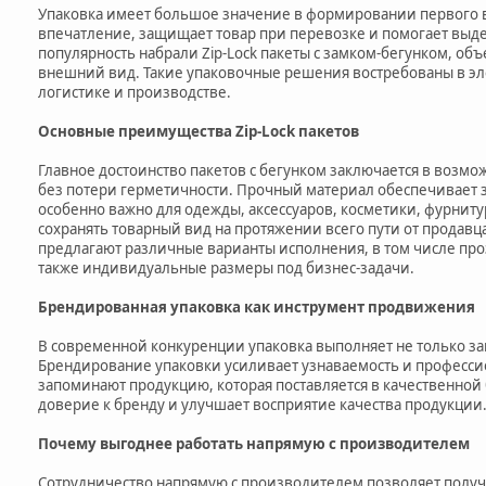
Упаковка имеет большое значение в формировании первого в
впечатление, защищает товар при перевозке и помогает выд
популярность набрали Zip-Lock пакеты с замком-бегунком, об
внешний вид. Такие упаковочные решения востребованы в э
логистике и производстве.
Основные преимущества Zip-Lock пакетов
Главное достоинство пакетов с бегунком заключается в возм
без потери герметичности. Прочный материал обеспечивает з
особенно важно для одежды, аксессуаров, косметики, фурнит
сохранять товарный вид на протяжении всего пути от продав
предлагают различные варианты исполнения, в том числе пр
также индивидуальные размеры под бизнес-задачи.
Брендированная упаковка как инструмент продвижения
В современной конкуренции упаковка выполняет не только з
Брендирование упаковки усиливает узнаваемость и професси
запоминают продукцию, которая поставляется в качественной
доверие к бренду и улучшает восприятие качества продукции
Почему выгоднее работать напрямую с производителем
Сотрудничество напрямую с производителем позволяет получ