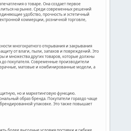
печатления о товаре. Она создает первое
елиться на рынке. Среди современных решений
ъединяющие удобство, прочность и эстетичный
лектронной коммерции, розничной торговле,
ожности многократного открывания и закрывания
ащиту от влаги, пыли, запахов и повреждений. Это
уры и множества других товаров, которые должны
ца до покупателя. Современные производители
озрачные, матовые и комбинированные модели, а
ащитную, но и маркетинговую функцию.
ональный образ бренда. Покупатели гораздо чаще
 брендированной упаковке. Это также повышает
.
ить более выгодные условия поставки и гибкие