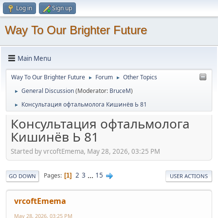
Log in
Sign up
Way To Our Brighter Future
Main Menu
Way To Our Brighter Future
Forum
Other Topics
►
►
General Discussion
(Moderator:
BruceM
)
►
Консультация офтальмолога Кишинёв Ь 81
►
Консультация офтальмолога
Кишинёв Ь 81
Started by vrcoftEmema, May 28, 2026, 03:25 PM
2
3
...
15
Pages
1
GO DOWN
USER ACTIONS
vrcoftEmema
May 28, 2026, 03:25 PM