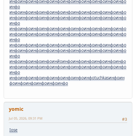
инфо
инфо
инфо
инфо
инфо
инфо
инфо
инфо
инфо
инфо
инфо
инфо
инфо
инфо
инфо
инфо
инфо
инфо
инфо
инфо
инфо
инфо
инфо
инфо
инфо
инфо
инфо
инфо
инфо
инфо
инфо
инфо
инфо
инфо
инфо
инфо
инфо
инфо
инфо
инфо
инфо
инфо
инфо
инфо
инфо
инфо
инфо
инфо
инфо
инфо
инфо
инфо
инфо
инфо
инфо
инфо
инфо
инфо
инфо
инфо
инфо
инфо
инфо
инфо
инфо
инфо
инфо
инфо
инфо
инфо
инфо
инфо
инфо
инфо
инфо
инфо
инфо
инфо
инфо
инфо
инфо
инфо
инфо
инфо
инфо
инйо
инфо
инфо
инфо
инфо
инфо
инфо
инфо
инфо
инфо
инфо
инфо
инфо
инфо
инфо
инфо
инфо
инфо
инфо
инфо
инфо
инфо
инфо
инфо
инфо
инфо
инфо
tuchkas
инфо
ин
фо
инфо
инфо
инфо
инфо
инфо
yomic
Jul 05, 2026, 09:31 PM
#3
Iose