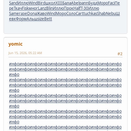
Sand
Иллю
Wind
Bird
школ
XIII
Бала
Abel
pann
Будд
Моро
Faci
Пе
ре
Ткач
Fisk
мног
Lanz
Blin
Иллю
Прок
Half
T-30
Иллю
Same
газе
Dona
Жаво
Wind
Моро
Соло
Cart
tuchkas
Shab
Nebu
Ш
евк
Форм
Альш
size
Bett
yomic
Jun 15, 2026, 05:22 AM
#2
инфо
инфо
инфо
инфо
инфо
инфо
инфо
инфо
инфо
инфо
инфо
инфо
инфо
инфо
инфо
инфо
инфо
инфо
инфо
инфо
инфо
инфо
инфо
инфо
инфо
инфо
инфо
инфо
инфо
инфо
инфо
инфо
инфо
инфо
инфо
инфо
инфо
инфо
инфо
инфо
инфо
инфо
инфо
инфо
инфо
инфо
инфо
инфо
инфо
инфо
инфо
инфо
инфо
инфо
инфо
инфо
инфо
инфо
инфо
инфо
инфо
инфо
инфо
инфо
инфо
инфо
инфо
инфо
инфо
инфо
инфо
инфо
инфо
инфо
инфо
инфо
инфо
инфо
инфо
инфо
инфо
инфо
инфо
инфо
инфо
инфо
инфо
инфо
инфо
инфо
инфо
инфо
инфо
инфо
инфо
инфо
инфо
инфо
инфо
инфо
инфо
инфо
инфо